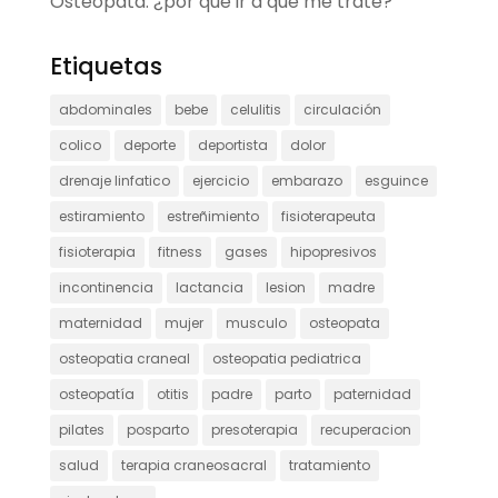
Osteópata: ¿por qué ir a que me trate?
Etiquetas
abdominales
bebe
celulitis
circulación
colico
deporte
deportista
dolor
drenaje linfatico
ejercicio
embarazo
esguince
estiramiento
estreñimiento
fisioterapeuta
fisioterapia
fitness
gases
hipopresivos
incontinencia
lactancia
lesion
madre
maternidad
mujer
musculo
osteopata
osteopatia craneal
osteopatia pediatrica
osteopatía
otitis
padre
parto
paternidad
pilates
posparto
presoterapia
recuperacion
salud
terapia craneosacral
tratamiento