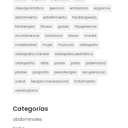
drenaje linfatico
ejercicio
embarazo
esguince
estiramiento
estreñimiento
fisioterapeuta
fisioterapia
fitness
gases
hipopresivos
incontinencia
lactancia
lesion
madre
maternidad
mujer
musculo
osteopata
osteopatia craneal
osteopatia pediatrica
osteopatía
otitis
padre
parto
paternidad
pilates
posparto
presoterapia
recuperacion
salud
terapia craneosacral
tratamiento
vientre plano
Categorías
abdominales