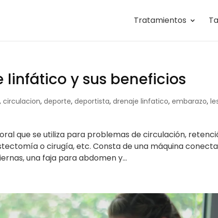
Tratamientos
Ta
 linfático y sus beneficios
,
circulacion
,
deporte
,
deportista
,
drenaje linfatico
,
embarazo
,
le
ral que se utiliza para problemas de circulación, retenc
mastectomía o cirugía, etc. Consta de una máquina conect
ernas, una faja para abdomen y...