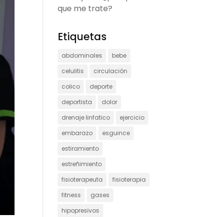
que me trate?
Etiquetas
abdominales
bebe
celulitis
circulación
colico
deporte
deportista
dolor
drenaje linfatico
ejercicio
embarazo
esguince
estiramiento
estreñimiento
fisioterapeuta
fisioterapia
fitness
gases
hipopresivos