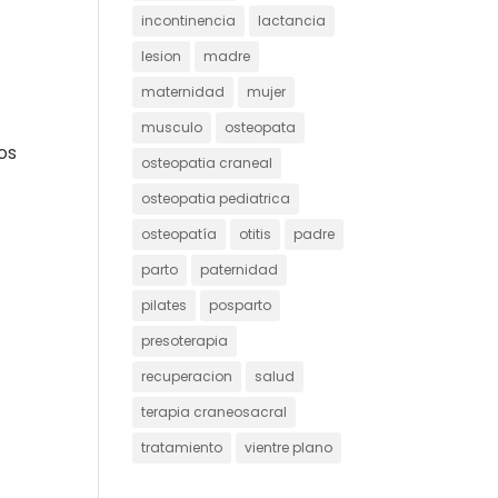
incontinencia
lactancia
lesion
madre
maternidad
mujer
musculo
osteopata
os
osteopatia craneal
osteopatia pediatrica
osteopatía
otitis
padre
parto
paternidad
pilates
posparto
presoterapia
recuperacion
salud
terapia craneosacral
tratamiento
vientre plano