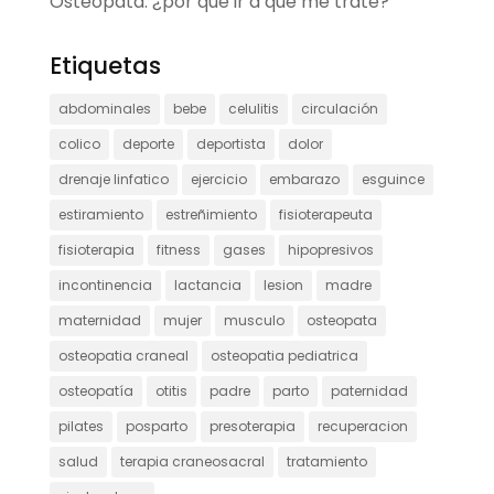
Osteópata: ¿por qué ir a que me trate?
Etiquetas
abdominales
bebe
celulitis
circulación
colico
deporte
deportista
dolor
drenaje linfatico
ejercicio
embarazo
esguince
estiramiento
estreñimiento
fisioterapeuta
fisioterapia
fitness
gases
hipopresivos
incontinencia
lactancia
lesion
madre
maternidad
mujer
musculo
osteopata
osteopatia craneal
osteopatia pediatrica
osteopatía
otitis
padre
parto
paternidad
pilates
posparto
presoterapia
recuperacion
salud
terapia craneosacral
tratamiento