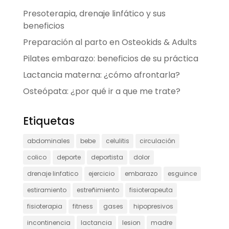
Presoterapia, drenaje linfático y sus
beneficios
Preparación al parto en Osteokids & Adults
Pilates embarazo: beneficios de su práctica
Lactancia materna: ¿cómo afrontarla?
Osteópata: ¿por qué ir a que me trate?
Etiquetas
abdominales
bebe
celulitis
circulación
colico
deporte
deportista
dolor
drenaje linfatico
ejercicio
embarazo
esguince
estiramiento
estreñimiento
fisioterapeuta
fisioterapia
fitness
gases
hipopresivos
incontinencia
lactancia
lesion
madre