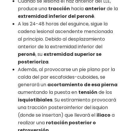
Cuando se lesiona el haz anterior del LLE,
produce una
tracción
hacia
anterior
de la
extremidad inferior del peroné
.
A las 24-48 horas del esguince, sigue la
cadena lesional ascendente mencionada
al principio. Debido al desplazamiento
anterior de la extremidad inferior del
peroné
, su
extremidad superior se
posterioriza
.
Además, al provocarse un pie plano por la
caída del par escafoides-cuboides, se
generará un
acortamiento de esa pierna
aumentando la puesta en
tensión
de los
isquiotibiales
. Su estiramiento provocará
una tracción posteroinferior del isquion
(donde se insertan) que llevará el
iliaco
a
realizar una
rotación posterior o
retroversión
.