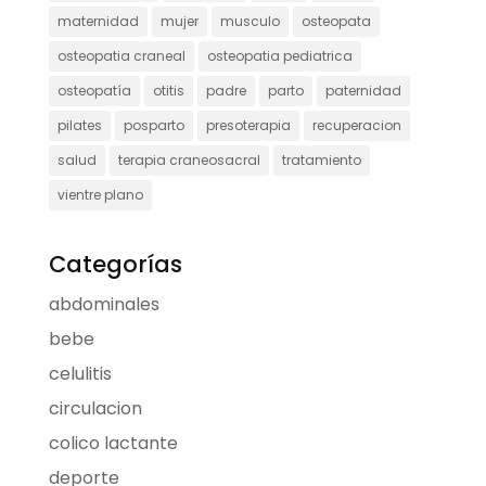
maternidad
mujer
musculo
osteopata
osteopatia craneal
osteopatia pediatrica
osteopatía
otitis
padre
parto
paternidad
pilates
posparto
presoterapia
recuperacion
salud
terapia craneosacral
tratamiento
vientre plano
Categorías
abdominales
bebe
celulitis
circulacion
colico lactante
deporte