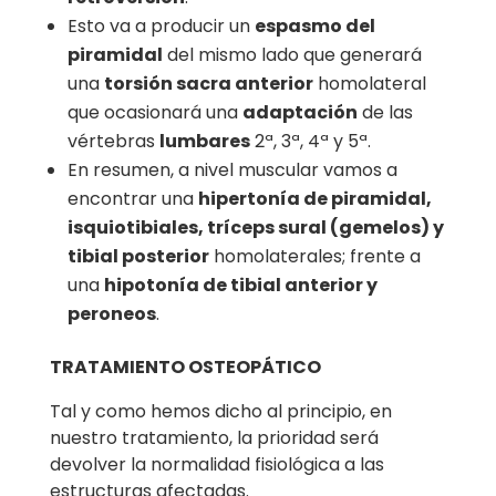
Esto va a producir un
espasmo del
piramidal
del mismo lado que generará
una
torsión sacra anterior
homolateral
que ocasionará una
adaptación
de las
vértebras
lumbares
2ª, 3ª, 4ª y 5ª.
En resumen, a nivel muscular vamos a
encontrar una
hipertonía de piramidal,
isquiotibiales, tríceps sural (gemelos) y
tibial posterior
homolaterales; frente a
una
hipotonía de tibial anterior y
peroneos
.
TRATAMIENTO OSTEOPÁTICO
Tal y como hemos dicho al principio, en
nuestro tratamiento, la prioridad será
devolver la normalidad fisiológica a las
estructuras afectadas.